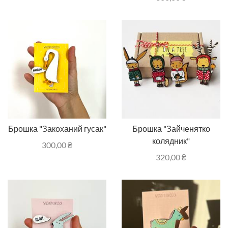
Брошка "Закоханий гусак"
Брошка "Зайченятко
колядник"
300,00
₴
320,00
₴