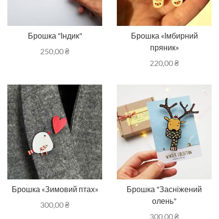
Брошка "Індик"
Брошка «Імбирний
пряник»
250,00
₴
220,00
₴
Брошка «Зимовий птах»
Брошка "Засніжений
олень"
300,00
₴
300,00
₴