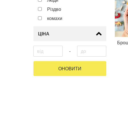
Різдво
комахи
ЦІНА
Брош
-
ОНОВИТИ