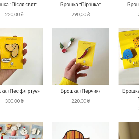
шка "Після свят"
Брошка "Пір'їнка"
Брош
220,00
₴
290,00
₴
ка «Пес фліртує»
Брошка «Перчик»
Брошка
300,00
₴
220,00
₴