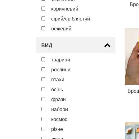
Бро
коричневий
сірий/сріблястий
бежевий
ВИД
тварини
рослини
птахи
осінь
Брош
фрази
набори
космос
різне
люди