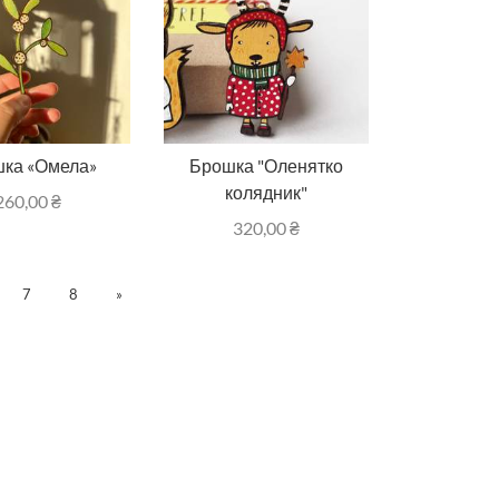
ка «Омела»
Брошка "Оленятко
колядник"
260,00
₴
320,00
₴
7
8
»