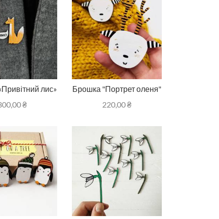
«Привітний лис»
Брошка "Портрет оленя"
300,00
₴
220,00
₴