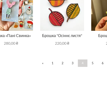
ка «Пані Свинка»
Брошка "Осіннє листя"
Брош
280,00
₴
220,00
₴
«
1
2
3
4
5
6