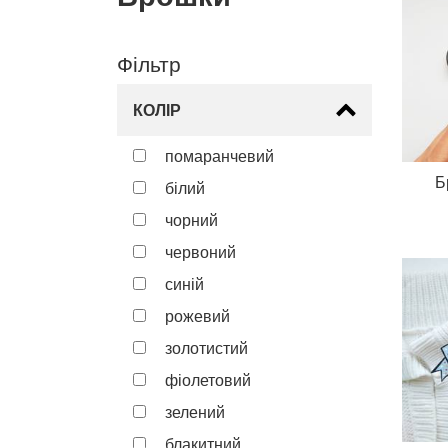
Фільтр
КОЛІР
помаранчевий
Б
білий
чорний
червоний
синій
рожевий
золотистий
фіолетовий
зелений
блакитний