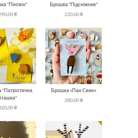
ка "Пінгвін"
Брошка "Підсніжник"
290,00
₴
220,00
₴
 "Патріотична
Брошка «Пан Свин»
пташка"
280,00
₴
320,00
₴