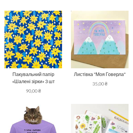
Пакувальний папір
Листівка "Моя Говерла"
«Шалені зірки» 3 шт
35,00
₴
90,00
₴