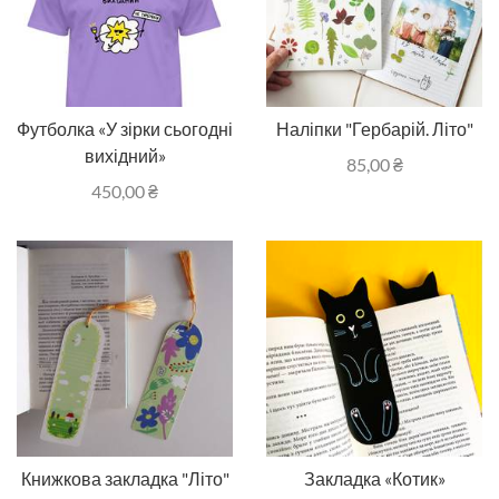
Футболка «У зірки сьогодні
Наліпки "Гербарій. Літо"
вихідний»
85,00
₴
450,00
₴
Книжкова закладка "Літо"
Закладка «Котик»