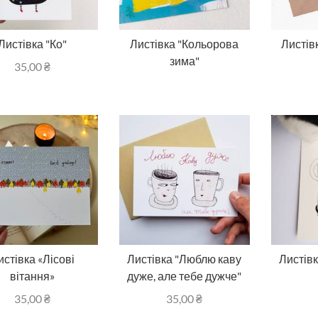
Листівка "Ко"
Листівка "Кольорова
Листівк
зима"
35,00
₴
истівка «Лісові
Листівка "Люблю каву
Листів
вітання»
дуже, але тебе дужче"
35,00
₴
35,00
₴