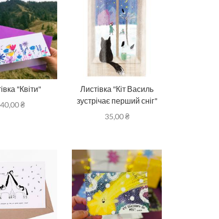
івка "Квіти"
Листівка "Кіт Василь
зустрічає перший сніг"
40,00
₴
35,00
₴