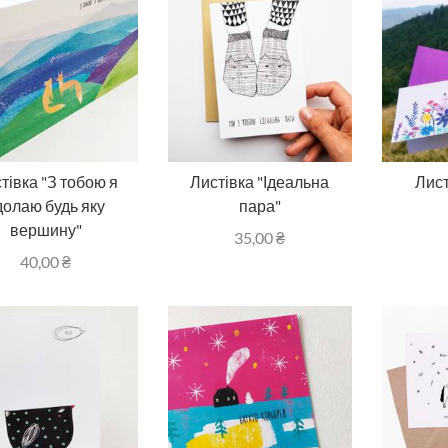
тівка "З тобою я
Листівка "Ідеальна
Лист
долаю будь яку
пара"
вершину"
35,00
₴
40,00
₴