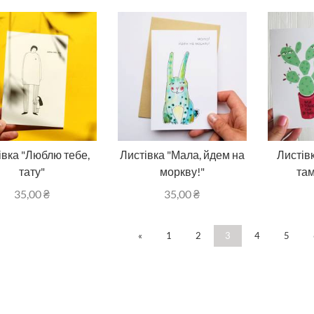
івка "Люблю тебе,
Листівка "Мала, йдем на
Листів
тату"
моркву!"
там
35,00
₴
35,00
₴
«
1
2
3
4
5