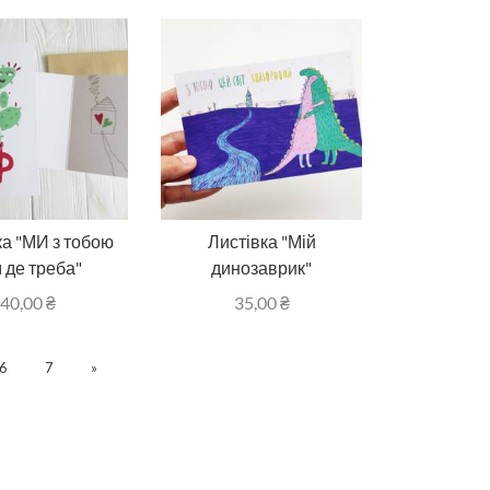
ка "МИ з тобою
Листівка "Мій
 де треба"
динозаврик"
40,00
₴
35,00
₴
6
7
»