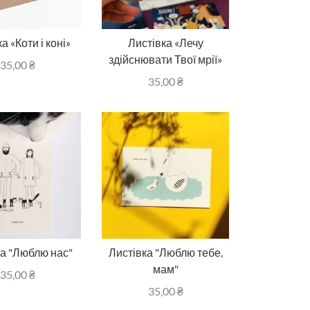
а «Коти і коні»
Листівка «Лечу
здійснювати Твої мрії»
35,00
₴
35,00
₴
ка "Люблю нас"
Листівка "Люблю тебе,
мам"
35,00
₴
35,00
₴