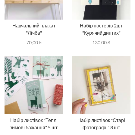
Навчальний плакат
Набір постерів 2шт
"Лічба"
"Курячий диптих"
70,00
₴
130,00
₴
Набір листівок "Теплі
Набір листівок "Старі
зимові бажання" 5 шт
фотографії" 8 шт