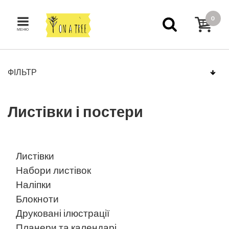
0
МЕНЮ
ФІЛЬТР
Листівки і постери
Листівки
Набори листівок
Наліпки
Блокноти
Друковані ілюстрації
Планери та календарі