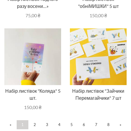
разу восени…»
"обніМИШКИ" 5 шт
75,00
₴
150,00
₴
Набір листівок "Коляда" 5
Набір листівок "Зайчики
шт.
Перемагайчики" 7 шт
150,00
₴
«
1
2
3
4
5
6
7
8
»