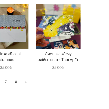
івка «Лісові
Листівка «Лечу
вітання»
здійснювати Твої мрії»
35,00
₴
35,00
₴
7
8
»