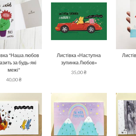
івка "Наша любов
Листівка «Наступна
Листі
азить за будь-які
зупинка Любов»
межі"
35,00
₴
40,00
₴