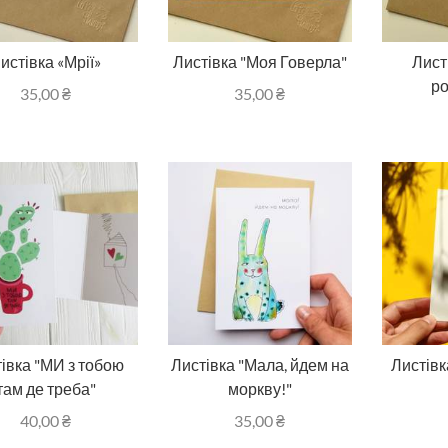
истівка «Мрії»
Листівка "Моя Говерла"
Лист
ро
35,00
₴
35,00
₴
івка "МИ з тобою
Листівка "Мала, йдем на
Листівк
там де треба"
моркву!"
40,00
₴
35,00
₴