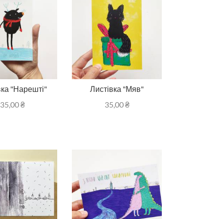
вка "Нарешті"
Листівка "Мяв"
35,00
₴
35,00
₴