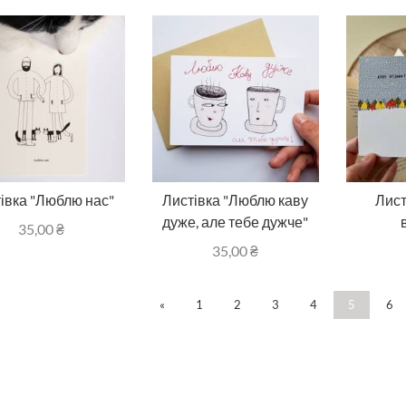
івка "Люблю нас"
Листівка "Люблю каву
Лист
дуже, але тебе дужче"
35,00
₴
35,00
₴
«
1
2
3
4
5
6