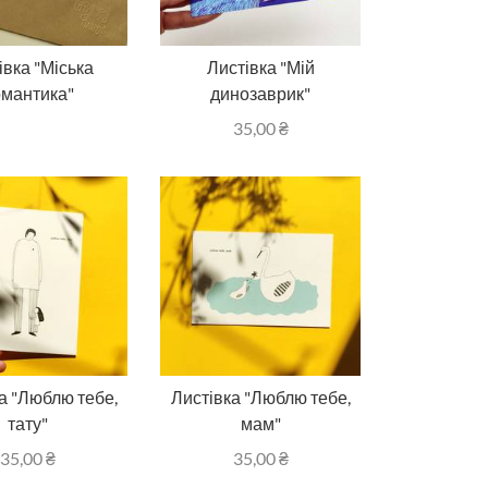
івка "Міська
Листівка "Мій
мантика"
динозаврик"
35,00
₴
а "Люблю тебе,
Листівка "Люблю тебе,
тату"
мам"
35,00
₴
35,00
₴