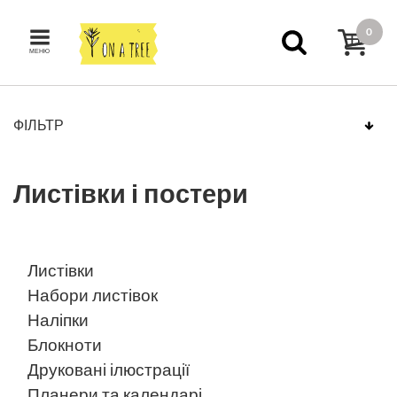
0
МЕНЮ
ФІЛЬТР
Листівки і постери
Листівки
Набори листівок
Наліпки
Блокноти
Друковані ілюстрації
Планери та календарі