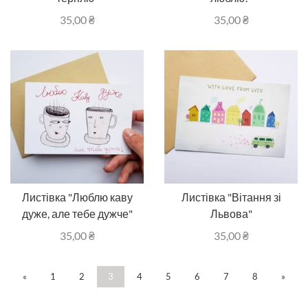
35,00
₴
35,00
₴
Листівка "Люблю каву
Листівка "Вітання зі
дуже, але тебе дужче"
Львова"
35,00
₴
35,00
₴
«
1
2
3
4
5
6
7
8
»