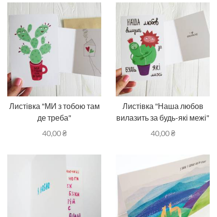
Листівка "МИ з тобою там
Листівка "Наша любов
де треба"
вилазить за будь-які межі"
40,00
₴
40,00
₴