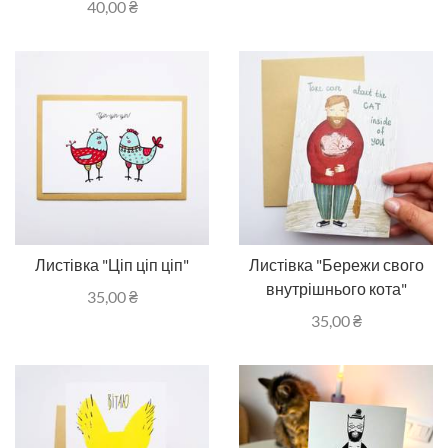
40,00
₴
Листівка "Ціп ціп ціп"
Листівка "Бережи свого
внутрішнього кота"
35,00
₴
35,00
₴