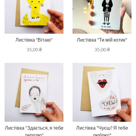
Листівка "Вітаю"
Листівка "Ти мій котик"
35,00
₴
35,00
₴
Листівка "Здається, я тебе
Листівка "Чуєш? Я тебе
терплю"
люблю!"