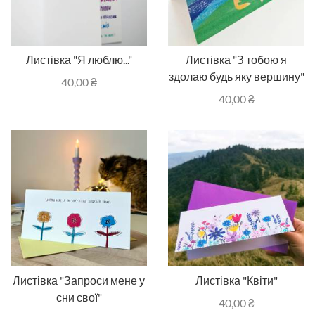
Листівка "Я люблю..."
Листівка "З тобою я
здолаю будь яку вершину"
40,00
₴
40,00
₴
Листівка "Запроси мене у
Листівка "Квіти"
сни свої"
40,00
₴