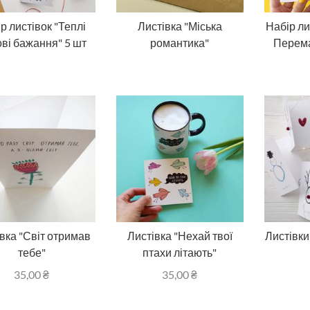
р листівок "Теплі
Листівка "Міська
Набір ли
ві бажання" 5 шт
романтика"
Перема
вка "Світ отримав
Листівка "Нехай твої
Листівки
тебе"
птахи літають"
35,00
₴
35,00
₴