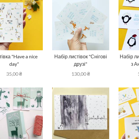
івка "Have a nice
Набір листівок "Снігові
Набір ли
day"
друзі"
з А
35,00
₴
130,00
₴