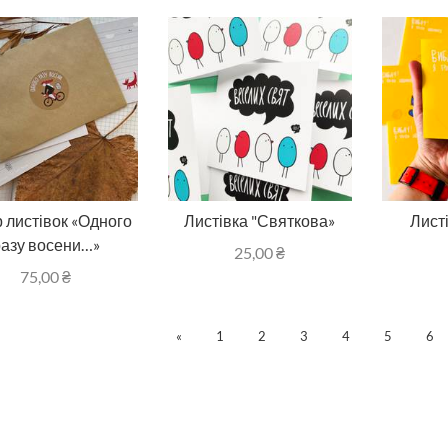
 листівок «Одного
Листівка "Святкова»
Лист
разу восени…»
25,00
₴
75,00
₴
«
1
2
3
4
5
6