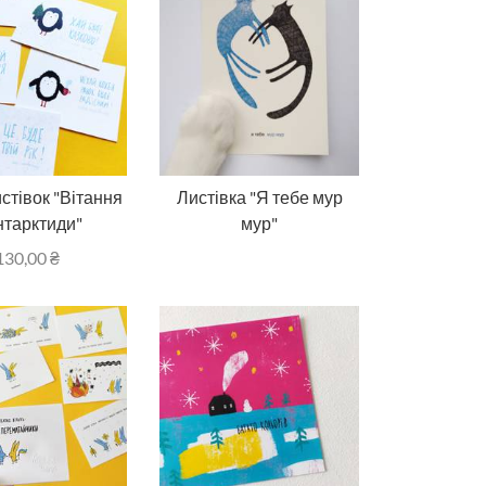
стівок "Вітання
Листівка "Я тебе мур
нтарктиди"
мур"
130,00
₴