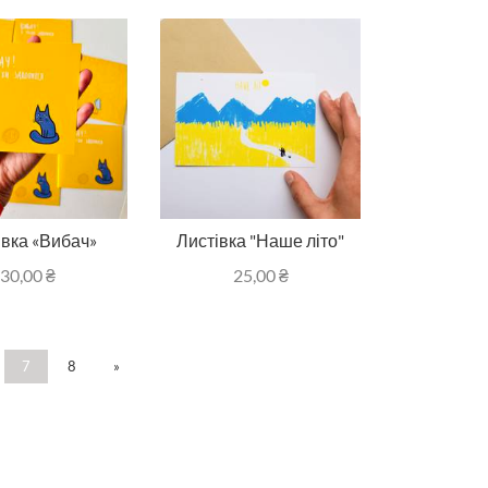
івка «Вибач»
Листівка "Наше літо"
30,00
₴
25,00
₴
7
8
»