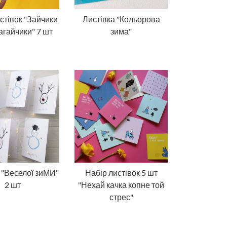
стівок "Зайчики
Листівка "Кольорова
гайчики" 7 шт
зима"
 "Веселої зиМИ"
Набір листівок 5 шт
2 шт
"Нехай качка копне той
стрес"