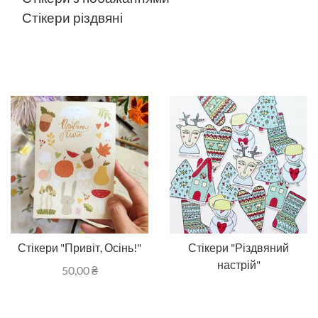
Стікери різдвяні
Стікери "Привіт, Осінь!"
Стікери "Різдвяний
настрій"
50,00
₴