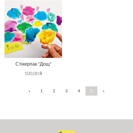
Стікерпак "Дощ"
100,00
₴
«
1
2
3
4
5
»