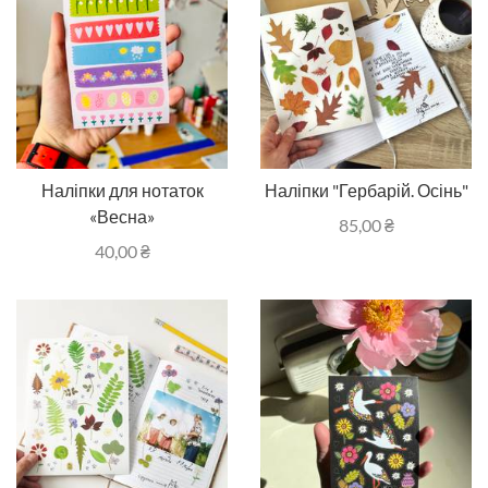
Наліпки для нотаток
Наліпки "Гербарій. Осінь"
«Весна»
85,00
₴
40,00
₴