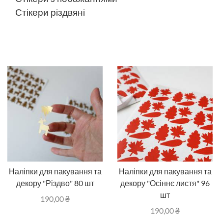
Стікери різдвяні
Наліпки для пакування та
Наліпки для пакування та
декору "Різдво" 80 шт
декору "Осіннє листя" 96
шт
190,00
₴
190,00
₴