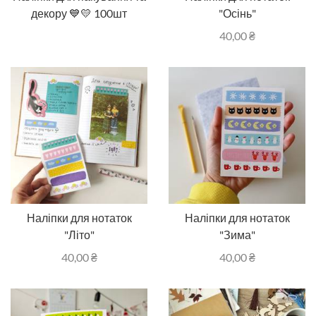
декору 💙💛 100шт
"Осінь"
40,00
₴
Наліпки для нотаток
Наліпки для нотаток
"Літо"
"Зима"
40,00
₴
40,00
₴