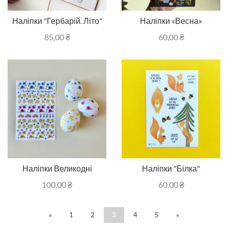
Наліпки "Гербарій. Літо"
Наліпки «Весна»
85,00
₴
60,00
₴
Наліпки Великодні
Наліпки "Білка"
100,00
₴
60,00
₴
«
1
2
3
4
5
»