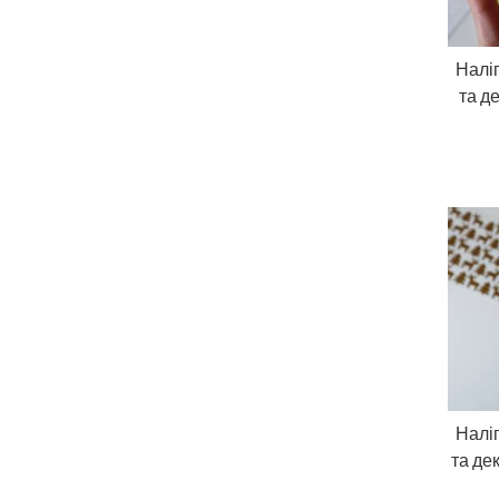
Налі
та д
Налі
та де