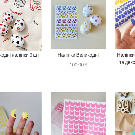
одні наліпки 3 шт
Наліпки Великодні
Наліпки
та дек
100,00
₴