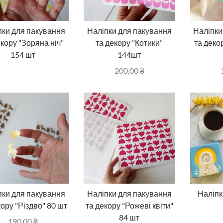
пки для пакування
Наліпки для пакування
Наліпки
екору "Зоряна ніч"
та декору "Котики"
та деко
154 шт
144шт
200,00
₴
пки для пакування
Наліпки для пакування
Наліпк
кору "Різдво" 80 шт
та декору "Рожеві квіти"
84 шт
190,00
₴