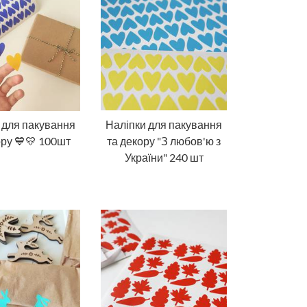
 для пакування
Наліпки для пакування
ору 💙💛 100шт
та декору "З любов'ю з
України" 240 шт