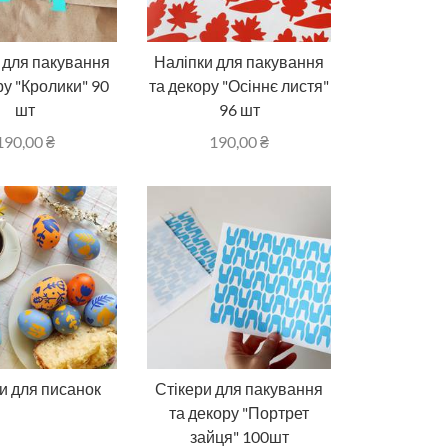
 для пакування
Наліпки для пакування
ру "Кролики" 90
та декору "Осіннє листя"
шт
96 шт
190,00
₴
190,00
₴
и для писанок
Стікери для пакування
та декору "Портрет
зайця" 100шт