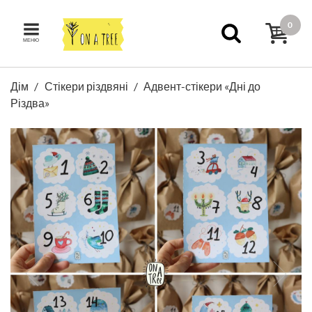
0
МЕНЮ
Дім
Стікери різдвяні
Адвент-стікери «Дні до
Різдва»