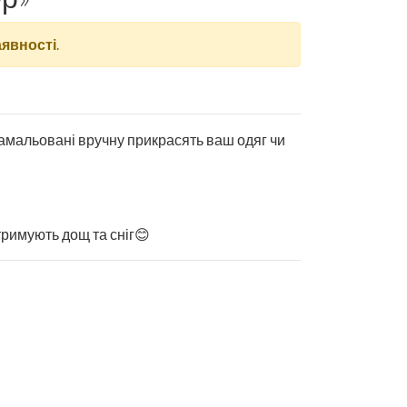
аявності
.
намальовані вручну прикрасять ваш одяг чи
тримують дощ та сніг😊