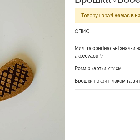
Товару наразі
немає в н
ОПИС
Милі та оригінальні значки 
аксесуари ✨
Розмір картки 7*9 см.
Брошки покриті лаком та ви