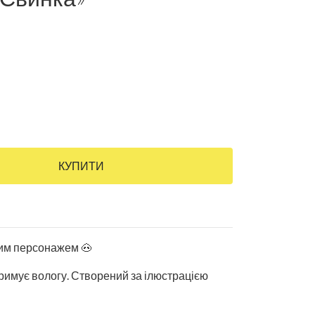
КУПИТИ
лим персонажем 🐽
тримує вологу. Створений за ілюстрацією