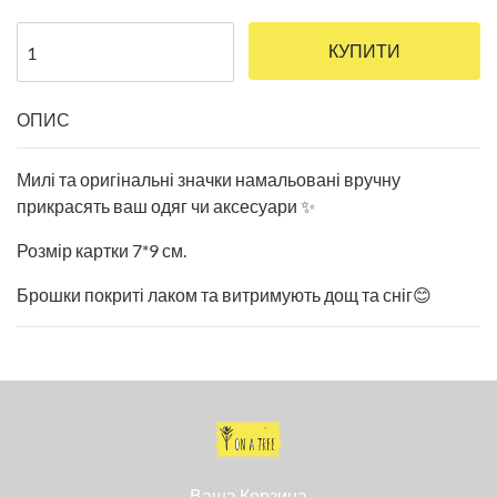
КУПИТИ
ОПИС
Милі та оригінальні значки намальовані вручну
прикрасять ваш одяг чи аксесуари ✨
Розмір картки 7*9 см.
Брошки покриті лаком та витримують дощ та сніг😊
Ваша Корзина