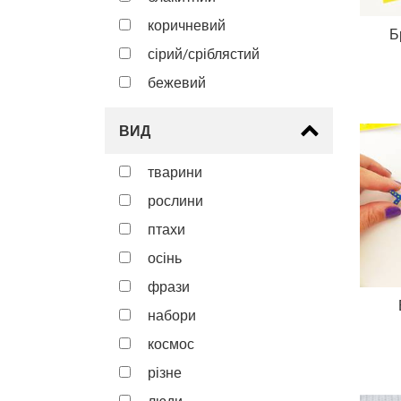
коричневий
Б
сірий/сріблястий
бежевий
ВИД
тварини
рослини
птахи
осінь
фрази
набори
космос
різне
люди