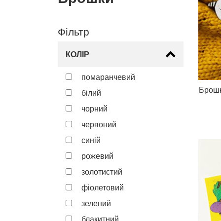
Фільтр
КОЛІР
помаранчевий
Брошк
білий
чорний
червоний
синій
рожевий
золотистий
фіолетовий
зелений
блакитний