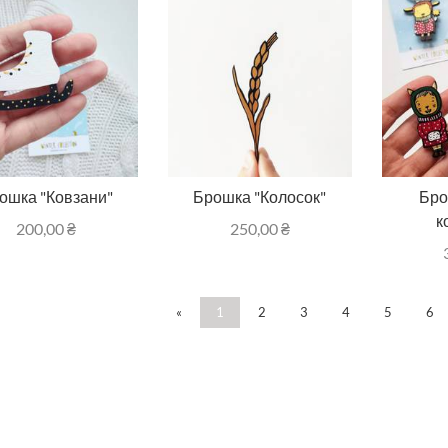
ошка "Ковзани"
Брошка "Колосок"
Бро
к
200,00
₴
250,00
₴
«
1
2
3
4
5
6