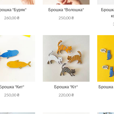
рошка "Буряк"
Брошка "Волошка"
Брошка
к
260,00
₴
250,00
₴
Брошка "Кит"
Брошка "Кіт"
Брошка 
250,00
₴
220,00
₴