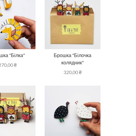
шка "Білка"
Брошка "Білочка
колядник"
270,00
₴
320,00
₴