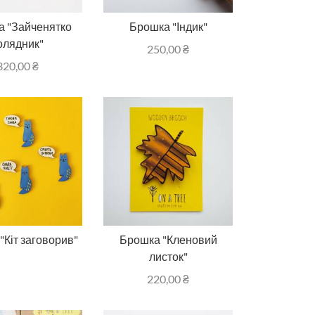
 "Зайченятко
Брошка "Індик"
олядник"
250,00
₴
320,00
₴
"Кіт заговорив"
Брошка "Кленовий
листок"
220,00
₴