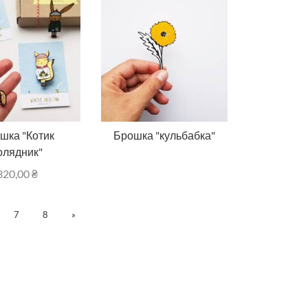
шка "Котик
Брошка "кульбабка"
олядник"
320,00
₴
7
8
»