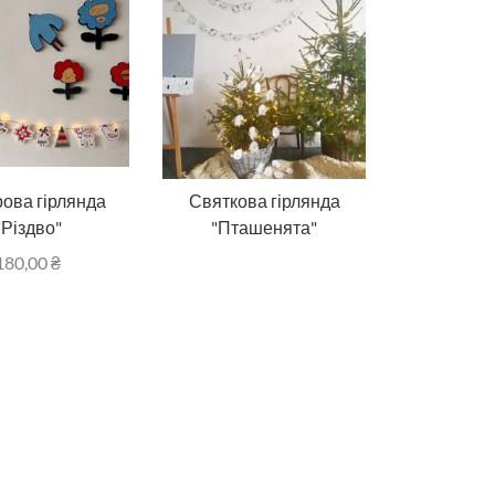
ова гірлянда
Святкова гірлянда
"Різдво"
"Пташенята"
180,00
₴