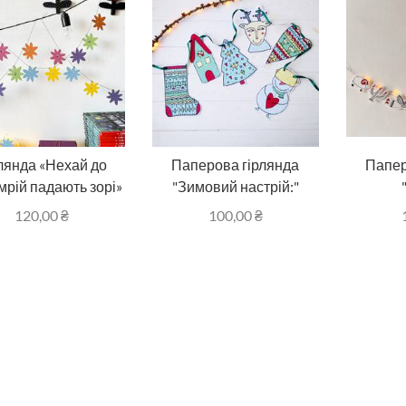
лянда «Нехай до
Паперова гірлянда
Папер
 мрій падають зорі»
"Зимовий настрій:"
120,00
₴
100,00
₴