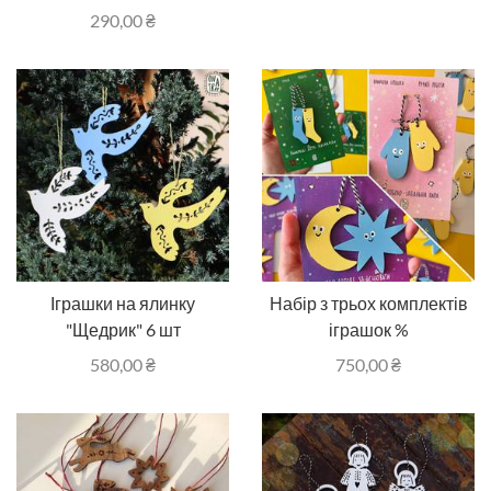
290,00
₴
Іграшки на ялинку
Набір з трьох комплектів
"Щедрик" 6 шт
іграшок %
580,00
₴
750,00
₴