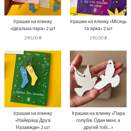
Іграшки на ялинку
Іграшки на ялинку «Місяць
«Ідеальна пара» 2 шт
та зірка» 2 шт
290,00
₴
290,00
₴
Іграшки на ялинку
Іграшки на ялинку «Пара
«Найкращі Друзі
голубів. Один мені, а
Назавжди» 2 шт
другий тобі…»