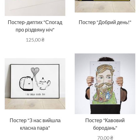
Постер-диптих "Спогад
Постер "Добрий день!"
про різдвяну ніч"
125,00
₴
Постер "З нас вийшла
Постер "Кавовий
класна пара"
бородань"
70,00
₴