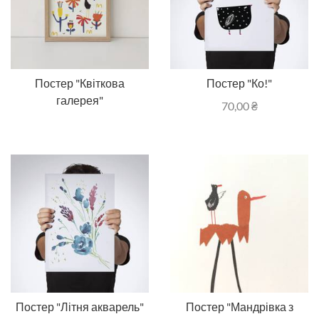
Постер "Квіткова
Постер "Ко!"
галерея"
70,00
₴
Постер "Літня акварель"
Постер "Мандрівка з