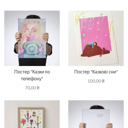
Постер "Казки по
Постер "Казкові сни"
телефону"
100,00
₴
70,00
₴