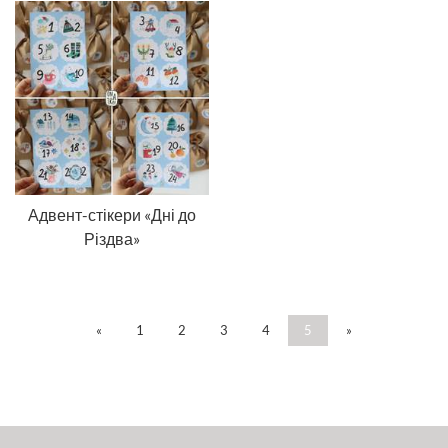
Адвент-стікери «Дні до
Різдва»
«
1
2
3
4
5
»