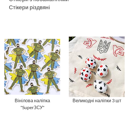
Стікери різдвяні
Вінілова наліпка
Великодні наліпки 3 шт
"SuperЗСУ"