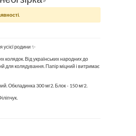
аявності
.
 усієї родини ✨
их колядок. Від українських народних до
ий для колядування. Папір міцний і витримає
ий. Обкладинка 300 мг2. Блок - 150 мг2.
Філіпчук.