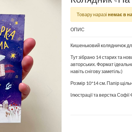
Товару наразі
немає в н
ОПИС
Кишеньковий колядничок для
Тут зібрано 14 старих та нов
авторських. Формат ідеальн
навіть снігову заметіль:)
Розмір 10*14 см. Папір щільн
Ілюстрації та верстка Софії 