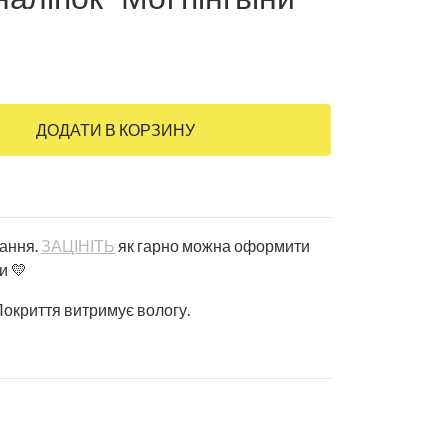
ДОДАТИ В КОРЗИНУ
жання.
ЗАЦІНІТЬ
як гарно можна оформити
и 💛
 Покриття витримує вологу.