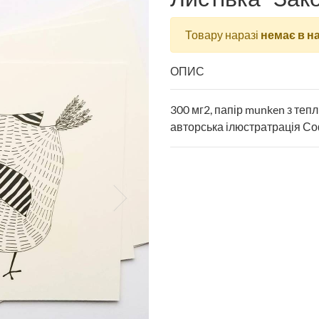
Товару наразі
немає в н
ОПИС
300 мг2, папір munken з теп
авторська ілюстратрація Соф