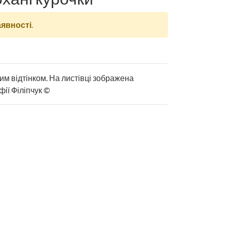
аявності
.
лим відтінком. На листівці зображена
ії Філіпчук ©