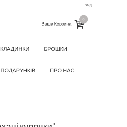
ВХІД
0
Ваша Корзина
АКЛАДИНКИ
БРОШКИ
 ПОДАРУНКІВ
ПРО НАС
охані курочки"