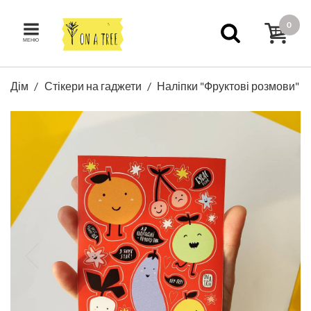
0
МЕНЮ
Дім
Стікери на гаджети
Наліпки "Фруктові розмови"