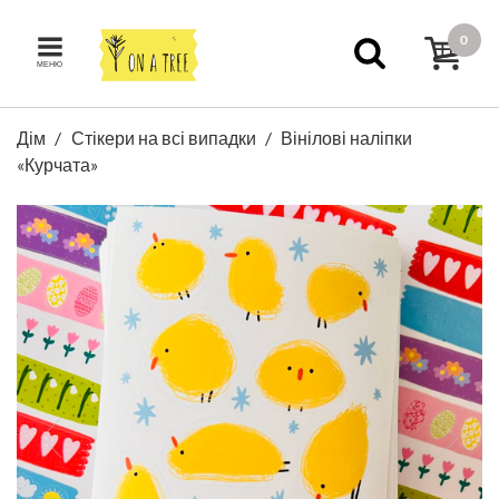
0
МЕНЮ
Дім
Стікери на всі випадки
Вінілові наліпки
«Курчата»