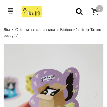
0
МЕНЮ
Дім
Стікери на всі випадки
Вініловий стікер "Котик
best gift"