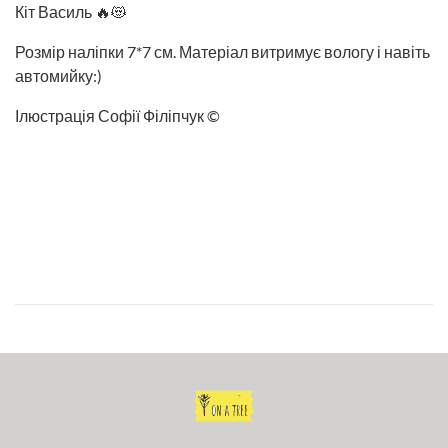
Кіт Василь 🔥😻
Розмір наліпки 7*7 см. Матеріал витримує вологу і навіть
автомийку:)
Ілюстрація Софії Філіпчук ©