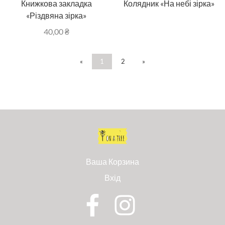
Книжкова закладка
Колядник «На небі зірка»
«Різдвяна зірка»
40,00
₴
«
1
2
»
Ваша Корзина
Вхід