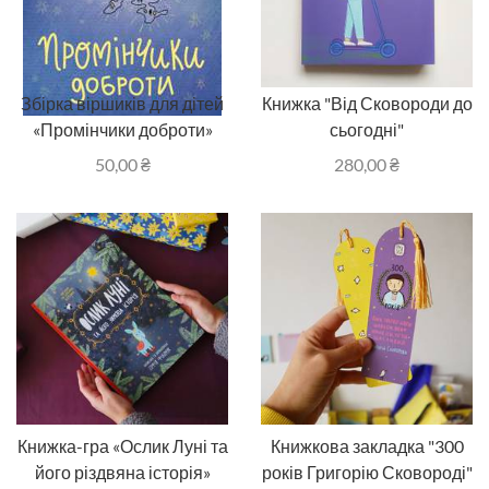
Збірка віршиків для дітей
Книжка "Від Сковороди до
«Промінчики доброти»
сьогодні"
50,00
₴
280,00
₴
Книжка-гра «Ослик Луні та
Книжкова закладка "300
його різдвяна історія»
років Григорію Сковороді"