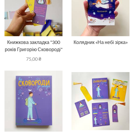
Книжкова закладка "300
Колядник «На небі зірка»
років Григорію Сковороді"
75,00
₴