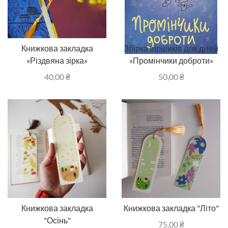
Книжкова закладка
Збірка віршиків для дітей
«Різдвяна зірка»
«Промінчики доброти»
40,00
₴
50,00
₴
Книжкова закладка
Книжкова закладка "Літо"
"Осінь"
75,00
₴