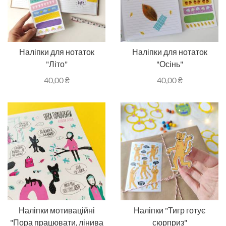
Наліпки для нотаток
Наліпки для нотаток
"Літо"
"Осінь"
40,00
₴
40,00
₴
Наліпки мотиваційні
Наліпки "Тигр готує
"Пора працювати, лінива
сюрприз"