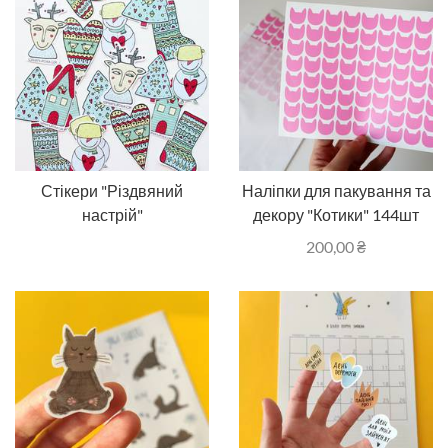
Стікери "Різдвяний
Наліпки для пакування та
настрій"
декору "Котики" 144шт
200,00
₴