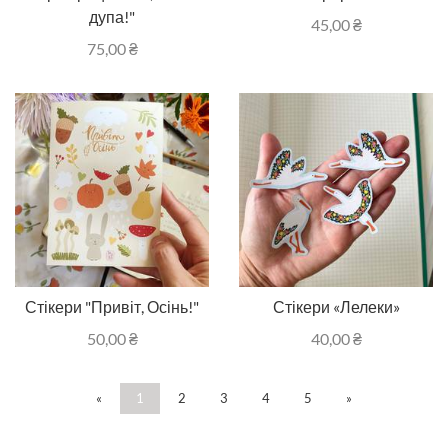
дупа!"
45,00
₴
75,00
₴
Стікери "Привіт, Осінь!"
Стікери «Лелеки»
50,00
₴
40,00
₴
«
1
2
3
4
5
»