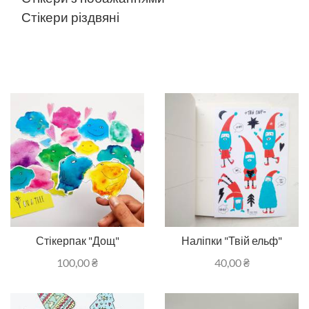
Стікери різдвяні
Стікерпак "Дощ"
Наліпки "Твій ельф"
100,00
₴
40,00
₴