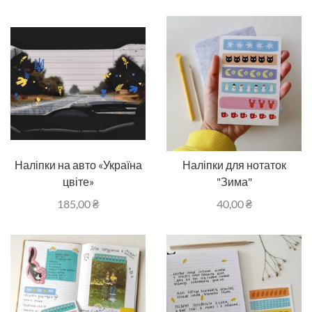
Наліпки на авто «Україна
Наліпки для нотаток
цвіте»
"Зима"
185,00
₴
40,00
₴